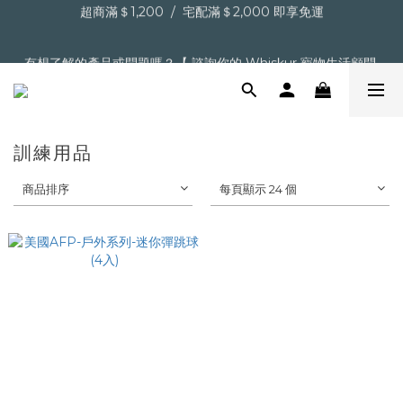
超商滿＄1,200  /  宅配滿＄2,000 即享免運
超商滿＄1,200  /  宅配滿＄2,000 即享免運
有想了解的產品或問題嗎？【 諮詢你的 Whiskur 寵物生活顧問 
】
【點擊】加入會員送購物金
訓練用品
商品排序
每頁顯示 24 個
超商滿＄1,200  /  宅配滿＄2,000 即享免運