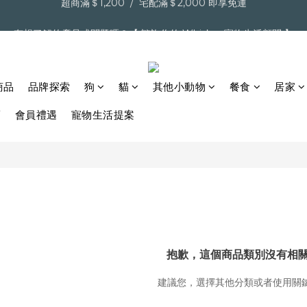
超商滿＄1,200  /  宅配滿＄2,000 即享免運
有想了解的產品或問題嗎？【 諮詢你的 Whiskur 寵物生活顧問 】
【點擊】加入會員送購物金
商品
品牌探索
狗
貓
其他小動物
餐食
居家
超商滿＄1,200  /  宅配滿＄2,000 即享免運
薦
會員禮遇
寵物生活提案
抱歉，這個商品類別沒有相
建議您，選擇其他分類或者使用關