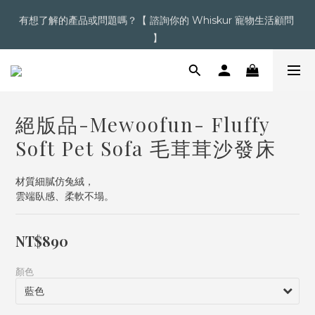
有想了解的產品或問題嗎？【 諮詢你的 Whiskur 寵物生活顧問 
超商滿＄1,200  /  宅配滿＄2,000 即享免運
】
【點擊】加入會員送購物金
絕版品-Mewoofun- Fluffy
超商滿＄1,200  /  宅配滿＄2,000 即享免運
Soft Pet Sofa 毛茸茸沙發床
材質細膩仿兔絨，
雲端臥感、柔軟不塌。
NT$890
顏色