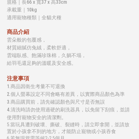
規格｜
長66 x 寬37 x 高33cm
承載重｜10kg
適用寵物種類｜全貓犬種
商品介紹
雲朵般的包覆感，
材質細膩仿兔絨，柔軟舒適，
雲端臥感、飽滿珍珠棉，久躺不塌，
給羽毛還足夠的溫暖及安全感。
注意事項
1.商品因衛生考量不可退換
2.個人螢幕設定不同會略有差異，以實際商品顏色為準
3.商品購買前，請先確認顏色與尺寸是否無誤
4.清洗時請勿使用過硬的刷洗器具，以免留下刮痕，並請
使用對寵物安全的清潔劑。
5.
當玩具遭到破壞、撕破、裂縫時，請立即拿開，並請放
置於小孩拿不到的地方，才能防止寵物或小孩吞食
6.若無現貨需等候2-2.5個月。