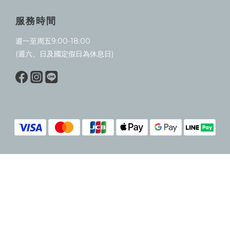
服務時間
週一至周五9:00-18:00
(週六、日及國定假日為休息日)
立即購買
Whiskur羽鬚｜羽須有限公司｜93715213｜台北市中正區臨沂街13巷11
號1樓（非實體店面，不對外開放）
❙ Copyright © 2024 WHISKUR. All Rights Reserved. ❙