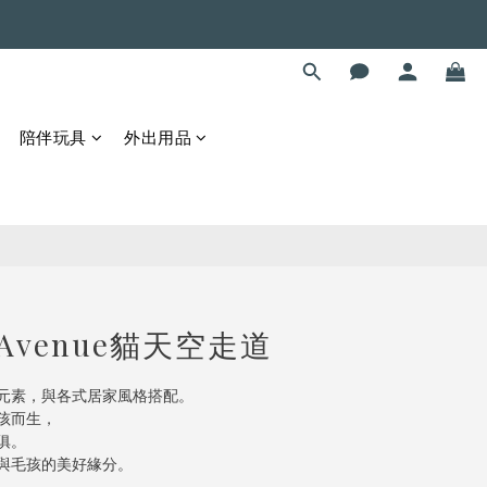
立即購買
陪伴玩具
外出用品
- Avenue貓天空走道
元素，與各式居家風格搭配。
孩而生，
俱。
與毛孩的美好緣分。