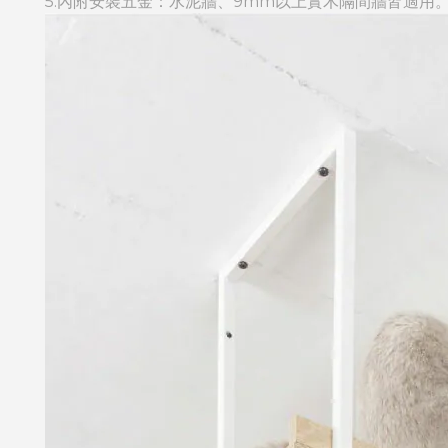
5.
內附安裝五金：
水泥牆、9mm以上實木隔間牆皆適用