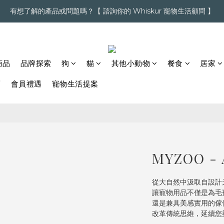
有想了解的產品或問題嗎？【 諮詢你的 Whiskur 寵物生活顧問 】
超商滿＄1,200  /  宅配滿＄2,000 即享免運
【點擊】加入會員送購物金
超商滿＄1,200  /  宅配滿＄2,000 即享免運
商品
品牌探索
狗
貓
其他小動物
餐食
居家
薦
會員禮遇
寵物生活提案
MYZOO 
從大自然中汲取自設計
讓寵物用品不僅是為毛
還是兼具美感實用的傢
改革傳統思維，延續您