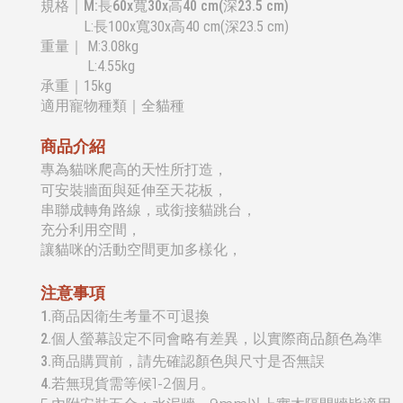
規格｜M:長60x寬30x高40 cm(深23.5 cm)
L:長100x寬30x高40 cm
(深23.5 cm)
重量
｜ M:3.08kg
L:4.55kg
承重
｜15kg
適用寵物種類｜全貓種
商品介紹
專為貓咪爬高的天性所打造，
可安裝牆面與延伸至天花板，
串聯成轉角路線，或銜接貓跳台，
充分利用空間，
讓貓咪的活動空間更加多樣化，
注意事項
1.商品因衛生考量不可退換
2.個人螢幕設定不同會略有差異，以實際商品顏色為準
3.商品購買前，請先確認顏色與尺寸是否無誤
4.
若無現貨需等候
1-2個月
。