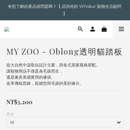
有想了解的產品或問題嗎？【 諮詢你的 Whiskur 寵物生活顧問 
超商滿＄1,200  /  宅配滿＄2,000 即享免運
】
【點擊】加入會員送購物金
MY ZOO - Oblong透明貓踏板
超商滿＄1,200  /  宅配滿＄2,000 即享免運
從大自然中汲取自設計元素，與各式居家風格搭配。
讓寵物用品不僅是為毛孩而生，
還是兼具美感實用的傢俱。
改革傳統思維，延續您與毛孩的美好緣分。
NT$3,200
尺寸