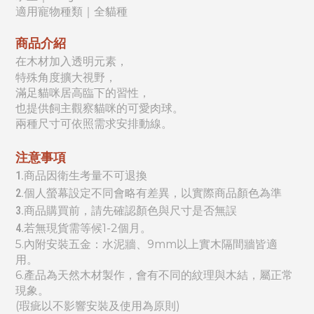
適用寵物種類｜全貓種
商品介紹
在木材加入透明元素，
特殊角度擴大視野，
滿足貓咪居高臨下的習性，
也提供飼主觀察貓咪的可愛肉球。
兩種尺寸可依照需求安排動線。
注意事項
1.商品因衛生考量不可退換
2.個人螢幕設定不同會略有差異，以實際商品顏色為準
3.商品購買前，請先確認顏色與尺寸是否無誤
4.
若無現貨需等候
1-2個月
。
5.
內附安裝五金：
水泥牆、9mm以上實木隔間牆皆適
用。
6.產品為天然木材
製作，會有不同的紋理與木結，屬正常
現象。
(瑕疵以不影響安裝及使用為原則)