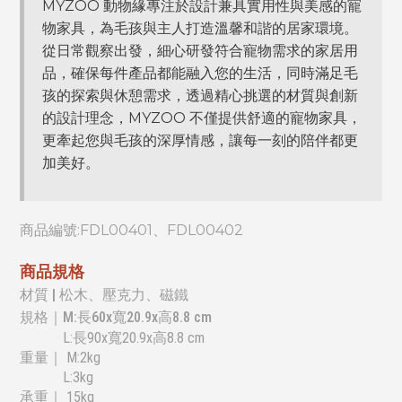
MYZOO 動物緣專注於設計兼具實用性與美感的寵
物家具，為毛孩與主人打造溫馨和諧的居家環境。
從日常觀察出發，細心研發符合寵物需求的家居用
品，確保每件產品都能融入您的生活，同時滿足毛
孩的探索與休憩需求，透過精心挑選的材質與創新
的設計理念，MYZOO 不僅提供舒適的寵物家具，
更牽起您與毛孩的深厚情感，讓每一刻的陪伴都更
加美好。
商品編號:
FDL00401、FDL00402
商品規格
材質 | 松木、壓克力、磁鐵
規格｜M:長60x寬20.9x高8.8 cm
L:長90x寬20.9x高8.8 cm
重量
｜ M:2kg
L:3kg
承重
｜ 15kg