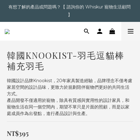
有想了解的產品或問題嗎？【 諮詢你的 Whiskur 寵物生活顧問 
超商滿＄1,200  /  宅配滿＄2,000 即享免運
】
【點擊】加入會員送購物金
韓國KNOOKIST-羽毛逗貓棒
超商滿＄1,200  /  宅配滿＄2,000 即享免運
補充羽毛
韓國設計品牌Knookist，20年家具製造經驗，品牌理念不僅考慮
家居空間的設計品味，更致力於規劃陪伴寵物們更好的共同生活
方式。
產品開發不僅適用於寵物，除具有質感與實用性的設計家具，和
寵物生活在同一個空間內，期望不單只是片面的照顧，而是以家
庭成員作為出發點，進行產品設計與生產。
NT$395