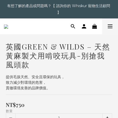
有想了解的產品或問題嗎？【 諮詢你的 Whiskur 寵物生活顧問 
超商滿＄1,200  /  宅配滿＄2,000 即享免運
】
【點擊】加入會員送購物金
英國GREEN & WILDS – 天然
超商滿＄1,200  /  宅配滿＄2,000 即享免運
黃麻製犬用啃咬玩具-別搶我
風頭款
提供毛孩天然、安全且環保的玩具，
致力減少對環境的危害，
貫徹環境友善的品牌價值。
NT$750
數量