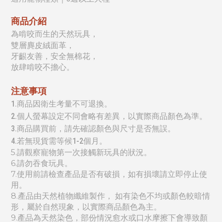
商品介紹
為啃咬而生的天然玩具，
雙層麂皮絨面革，
牙齦友善，
安全無棉花，
放肆啃咬不擔心。
注意事項
1.商品因衛生考量不可退換。
2.個人螢幕設定不同會略有差異，以實際商品顏色為準。
3.商品購買前，請先確認顏色與尺寸是否無誤。
4.若無現貨需等候1-2個月。
5.
請觀察寵物第一次接觸新玩具的狀況。
6.請勿吞食玩具。
7.使用前請檢查產品是否有破損，如有損壞請立即停止使
用。
8.產品由天然植物纖維製作， 如有染色不均或顏色較暗情
形，屬於自然現象，以實際
商
品顏色為主。
9.產品為天然染色，部份情況愈水或口水摩擦下會導致顏