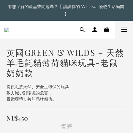
有想了解的產品或問題嗎？【 諮詢你的 Whiskur 寵物生活顧問 
超商滿＄1,200  /  宅配滿＄2,000 即享免運
】
【點擊】加入會員送購物金
英國GREEN & WILDS – 天然
超商滿＄1,200  /  宅配滿＄2,000 即享免運
羊毛氈貓薄荷貓咪玩具-老鼠
奶奶款
提供毛孩天然、安全且環保的玩具，
致力減少對環境的危害，
貫徹環境友善的品牌價值。
NT$450
售完