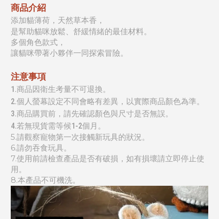
商品介紹
添加貓薄荷，天然草本香，
是幫助貓咪放鬆、舒緩情緒的最佳材料。
多個角色款式，
讓貓咪帶著小夥伴一同探索冒險。
注意事項
1.商品因衛生考量不可退換。
2.個人螢幕設定不同會略有差異，以實際商品顏色為準。
3.商品購買前，請先確認顏色與尺寸是否無誤。
4.若無現貨需等候1-2個月。
5.
請觀察寵物第一次接觸新玩具的狀況。
6.請勿吞食玩具。
7.使用前請檢查產品是否有破損，如有損壞請立即停止使
用。
8.本產品不可機洗。