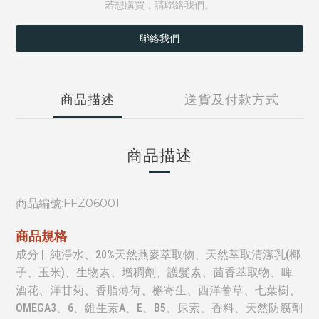
若想購買，請聯絡我們。
聯絡我們
商品描述
送貨及付款方式
商品描述
商品編號:
FFZ06001
商品規格
成分 | 純淨水、20%天然燕麥萃取物、天然萃取清潔乳(椰
子、玉米)、生物素、增稠劑、護髮素、茴香萃取物、啤
酒花、洋甘菊、香脂薄荷、槲寄生、西洋蓍草、七葉樹、
OMEGA3、6、維生素A、E、B5、尿素、香料、天然防腐劑