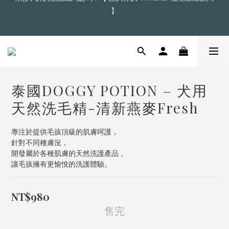
超商滿＄1,200  /  宅配滿＄2,000 即享免運
【點擊】加入會員送購物金
超商滿＄1,200  /  宅配滿＄2,000 即享免運
泰國DOGGY POTION – 犬用
天然洗毛精-清新燕麥Fresh
專注於提供毛孩頂級的肌膚呵護，
針對不同種膚況，
開發屬於各種肌膚的天然洗護產品，
讓毛孩擁有更愉悅的洗護體驗。
NT$980
售完