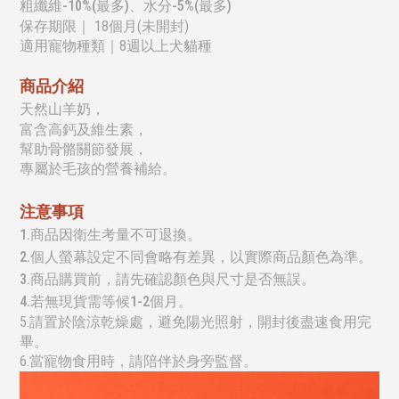
粗纖維-10%(最多)、
水分-5%(最多)
保存期限
｜ 18個月(未開封)
適用寵物種類｜
8週以上犬貓種
商品介紹
天然山羊奶，
富含高鈣及維生素，
幫助骨骼關節發展，
專屬於毛孩的營養補給。
注意事項
1.商品因衛生考量不可退換。
2.個人螢幕設定不同會略有差異，以實際商品顏色為準。
3.商品購買前，請先確認顏色與尺寸是否無誤。
4.若無現貨需等候1-2個月。
5.
請置於陰涼乾燥處，避免陽光照射，開封後盡速食用完
畢。
6.當寵物食用時，請陪伴於身旁監督。